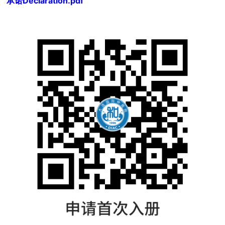
承诺Declaration.pdf