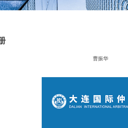
册
曹振华